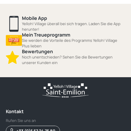
Mobile App
Yelloh! Village überall bei sich tragen. Laden Sie die App
herunter!
Mein Treueprogramm
Sie werden die Vorteile des Programms Yelloh! Village
Plus lieben
Bewertungen
Noch unentschieden? Sehen Sie die Bewertungen
unserer Kunden ein
Kontakt
Rufen Sie uns an
+33 (0)5 57 24 75 80