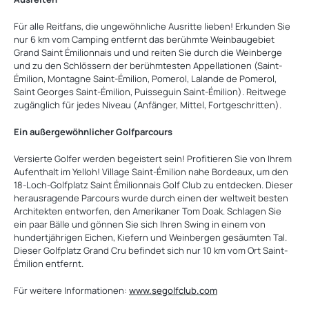
Für alle Reitfans, die ungewöhnliche Ausritte lieben! Erkunden Sie
nur 6 km vom Camping entfernt das berühmte Weinbaugebiet
Grand Saint Émilionnais und und reiten Sie durch die Weinberge
und zu den Schlössern der berühmtesten Appellationen (Saint-
Émilion, Montagne Saint-Émilion, Pomerol, Lalande de Pomerol,
Saint Georges Saint-Émilion, Puisseguin Saint-Émilion). Reitwege
zugänglich für jedes Niveau (Anfänger, Mittel, Fortgeschritten).
Ein außergewöhnlicher Golfparcours
Versierte Golfer werden begeistert sein! Profitieren Sie von Ihrem
Aufenthalt im Yelloh! Village Saint-Émilion nahe Bordeaux, um den
18-Loch-Golfplatz Saint Émilionnais Golf Club zu entdecken. Dieser
herausragende Parcours wurde durch einen der weltweit besten
Architekten entworfen, den Amerikaner Tom Doak. Schlagen Sie
ein paar Bälle und gönnen Sie sich Ihren Swing in einem von
hundertjährigen Eichen, Kiefern und Weinbergen gesäumten Tal.
Dieser Golfplatz Grand Cru befindet sich nur 10 km vom Ort Saint-
Émilion entfernt.
Für weitere Informationen:
www.segolfclub.com