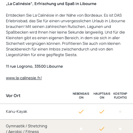
„La Calinésie“, Erfrischung und Spaß in Libourne
Entdecken Sie La Calinésie in der Nähe von Bordeaux. Es ist DAS
Erlebnisbad, das Sie für einen unvergesslichen Urlaub in Libourne
brauchen! Mit seinen zahlreichen Rutschen, Lagunen und
Spaßbecken wird Ihnen hier keine Sekunde langweilig. Und für die
Kleinsten gibt es einen eigenen Bereich, in dem sie sich in aller
Sicherheit vergnügen können. Profitieren Sie auch vom kleinen
Snackbereich für einen Imbiss zwischendurch und von den
Liegestühlen für eine gepflegte Siesta.
11 rue Logrono, 33500 Libourne
www.la-calinesie.fr/
NEBENSAIS
HAUPTSAIS
KOSTENP
Vor Ort
ON
ON
FLICHTIG
Kanu-Kayak
Gymnastik / Stretching
/ Aerobic / Fitness