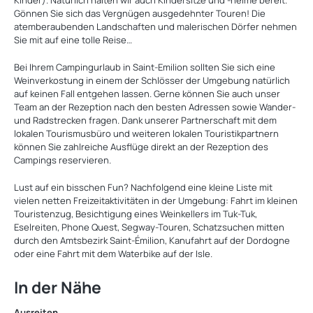
Kinder). Natürlich halten wir auch Kindersitze und -helme bereit.
Gönnen Sie sich das Vergnügen ausgedehnter Touren! Die
atemberaubenden Landschaften und malerischen Dörfer nehmen
Sie mit auf eine tolle Reise…
Bei Ihrem Campingurlaub in Saint-Emilion sollten Sie sich eine
Weinverkostung in einem der Schlösser der Umgebung natürlich
auf keinen Fall entgehen lassen. Gerne können Sie auch unser
Team an der Rezeption nach den besten Adressen sowie Wander-
und Radstrecken fragen. Dank unserer Partnerschaft mit dem
lokalen Tourismusbüro und weiteren lokalen Touristikpartnern
können Sie zahlreiche Ausflüge direkt an der Rezeption des
Campings reservieren.
Lust auf ein bisschen Fun? Nachfolgend eine kleine Liste mit
vielen netten Freizeitaktivitäten in der Umgebung: Fahrt im kleinen
Touristenzug, Besichtigung eines Weinkellers im Tuk-Tuk,
Eselreiten, Phone Quest, Segway-Touren, Schatzsuchen mitten
durch den Amtsbezirk Saint-Émilion, Kanufahrt auf der Dordogne
oder eine Fahrt mit dem Waterbike auf der Isle.
In der Nähe
Ausreiten