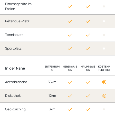
Fitnessgeräte im
Freien
Pétanque-Platz
Tennisplatz
Sportplatz
ENTFERNUN
NEBENSAIS
HAUPTSAIS
KOSTENP
In der Nähe
G
ON
ON
FLICHTIG
Accrobranche
35km
Diskothek
12km
Geo-Caching
3km