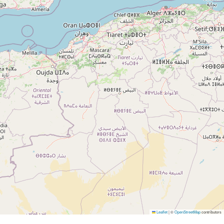
Leaflet
|
©
OpenStreetMap
contributors